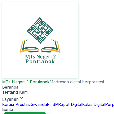
MTs Negeri 2 Pontianak
Madrasah digital berprestasi
Beranda
Tentang Kami
Layanan
Kurasi Prestasi
Siwanda
PTSP
Rapot Digital
Kelas Digital
Perp
Berita