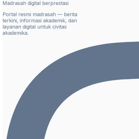
Madrasah digital berprestasi
Portal resmi madrasah — berita
terkini, informasi akademik, dan
layanan digital untuk civitas
akademika.