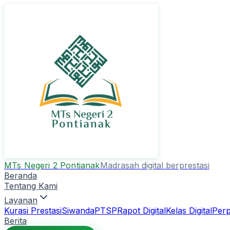
MTs Negeri 2 Pontianak
Madrasah digital berprestasi
Beranda
Tentang Kami
Layanan
Kurasi Prestasi
Siwanda
PTSP
Rapot Digital
Kelas Digital
Perp
Berita