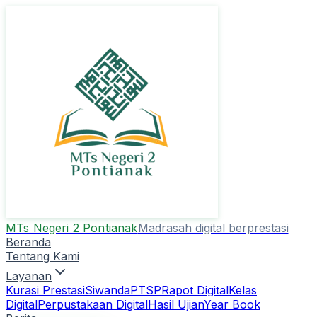
MTs Negeri 2 Pontianak
Madrasah digital berprestasi
Beranda
Tentang Kami
Layanan
Kurasi Prestasi
Siwanda
PTSP
Rapot Digital
Kelas
Digital
Perpustakaan Digital
Hasil Ujian
Year Book