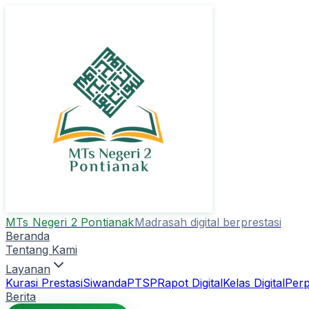
MTs Negeri 2 Pontianak
Madrasah digital berprestasi
Beranda
Tentang Kami
Layanan
Kurasi Prestasi
Siwanda
PTSP
Rapot Digital
Kelas Digital
Perp
Berita