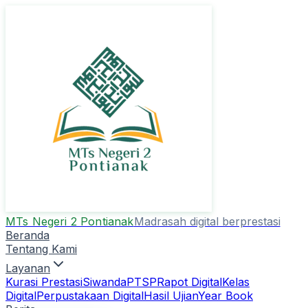
MTs Negeri 2 Pontianak
Madrasah digital berprestasi
Beranda
Tentang Kami
Layanan
Kurasi Prestasi
Siwanda
PTSP
Rapot Digital
Kelas
Digital
Perpustakaan Digital
Hasil Ujian
Year Book