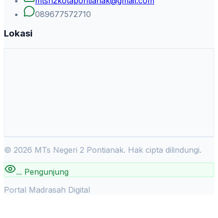
mtsn2kotapontianak@gmail.com
089677572710
Lokasi
©
2026
MTs Negeri 2 Pontianak. Hak cipta dilindungi.
...
Pengunjung
Portal Madrasah Digital