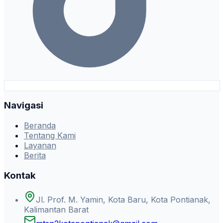
Navigasi
Beranda
Tentang Kami
Layanan
Berita
Kontak
Jl. Prof. M. Yamin, Kota Baru, Kota Pontianak,
Kalimantan Barat