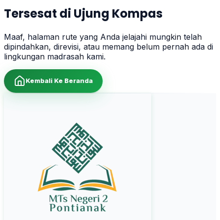
Tersesat di Ujung Kompas
Maaf, halaman rute yang Anda jelajahi mungkin telah
dipindahkan, direvisi, atau memang belum pernah ada di
lingkungan madrasah kami.
Kembali Ke Beranda