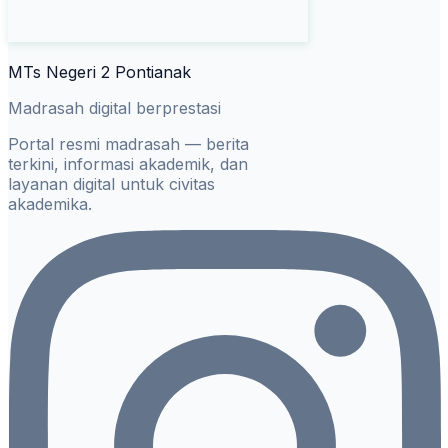
MTs Negeri 2 Pontianak
Madrasah digital berprestasi
Portal resmi madrasah — berita
terkini, informasi akademik, dan
layanan digital untuk civitas
akademika.