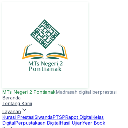
MTs Negeri 2 Pontianak
Madrasah digital berprestasi
Beranda
Tentang Kami
Layanan
Kurasi Prestasi
Siwanda
PTSP
Rapot Digital
Kelas
Digital
Perpustakaan Digital
Hasil Ujian
Year Book