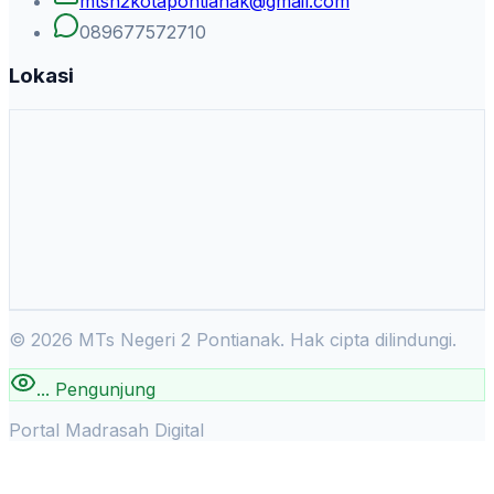
mtsn2kotapontianak@gmail.com
089677572710
Lokasi
©
2026
MTs Negeri 2 Pontianak. Hak cipta dilindungi.
...
Pengunjung
Portal Madrasah Digital