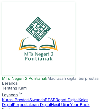
MTs Negeri 2 Pontianak
Madrasah digital berprestasi
Beranda
Tentang Kami
Layanan
Kurasi Prestasi
Siwanda
PTSP
Rapot Digital
Kelas
Digital
Perpustakaan Digital
Hasil Ujian
Year Book