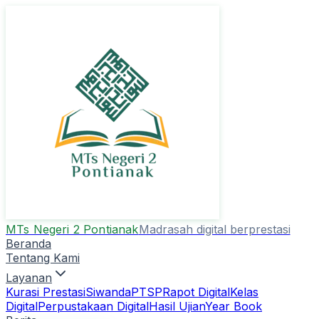
MTs Negeri 2 Pontianak
Madrasah digital berprestasi
Beranda
Tentang Kami
Layanan
Kurasi Prestasi
Siwanda
PTSP
Rapot Digital
Kelas
Digital
Perpustakaan Digital
Hasil Ujian
Year Book