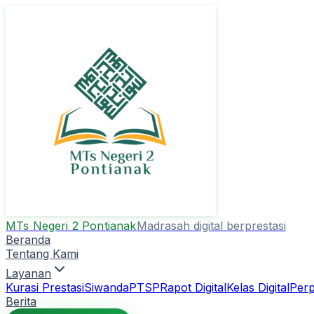
MTs Negeri 2 Pontianak
Madrasah digital berprestasi
Beranda
Tentang Kami
Layanan
Kurasi Prestasi
Siwanda
PTSP
Rapot Digital
Kelas Digital
Perp
Berita