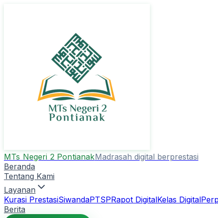
MTs Negeri 2 Pontianak
Madrasah digital berprestasi
Beranda
Tentang Kami
Layanan
Kurasi Prestasi
Siwanda
PTSP
Rapot Digital
Kelas Digital
Perp
Berita