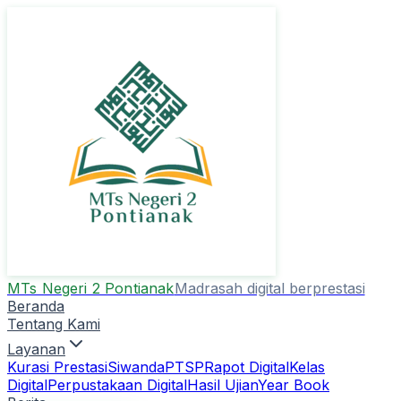
MTs Negeri 2 Pontianak
Madrasah digital berprestasi
Beranda
Tentang Kami
Layanan
Kurasi Prestasi
Siwanda
PTSP
Rapot Digital
Kelas
Digital
Perpustakaan Digital
Hasil Ujian
Year Book