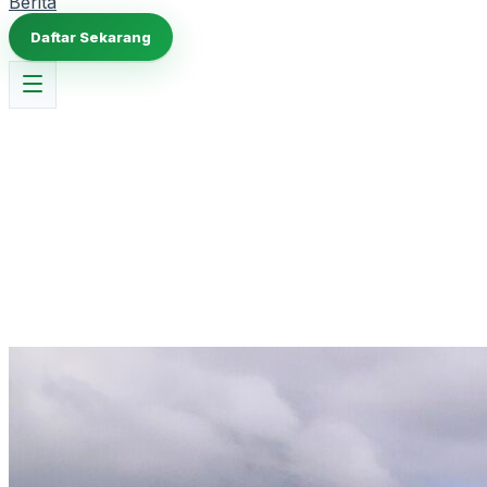
Berita
Daftar Sekarang
D