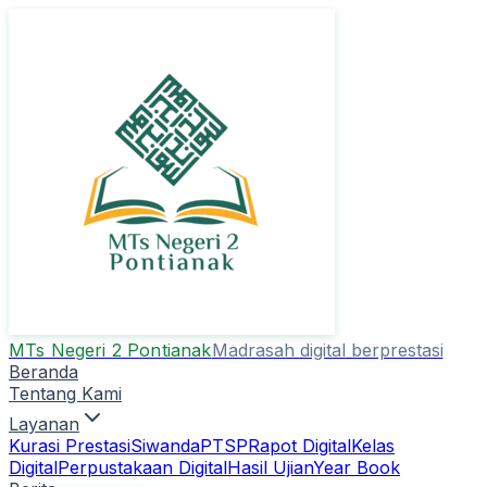
MTs Negeri 2 Pontianak
Madrasah digital berprestasi
Beranda
Tentang Kami
Layanan
Kurasi Prestasi
Siwanda
PTSP
Rapot Digital
Kelas
Digital
Perpustakaan Digital
Hasil Ujian
Year Book