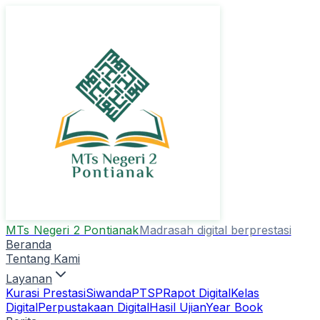
MTs Negeri 2 Pontianak
Madrasah digital berprestasi
Beranda
Tentang Kami
Layanan
Kurasi Prestasi
Siwanda
PTSP
Rapot Digital
Kelas
Digital
Perpustakaan Digital
Hasil Ujian
Year Book