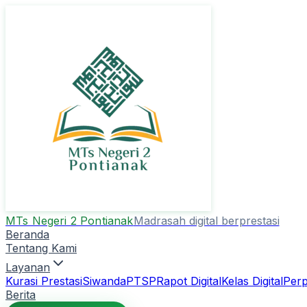
MTs Negeri 2 Pontianak
Madrasah digital berprestasi
Beranda
Tentang Kami
Layanan
Kurasi Prestasi
Siwanda
PTSP
Rapot Digital
Kelas Digital
Perp
Berita