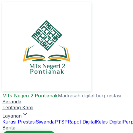
MTs Negeri 2 Pontianak
Madrasah digital berprestasi
Beranda
Tentang Kami
Layanan
Kurasi Prestasi
Siwanda
PTSP
Rapot Digital
Kelas Digital
Perp
Berita