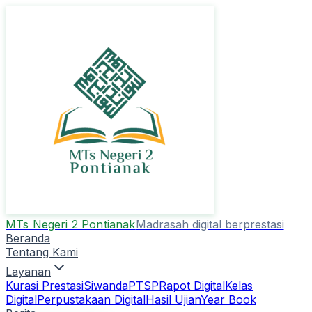
MTs Negeri 2 Pontianak
Madrasah digital berprestasi
Beranda
Tentang Kami
Layanan
Kurasi Prestasi
Siwanda
PTSP
Rapot Digital
Kelas
Digital
Perpustakaan Digital
Hasil Ujian
Year Book