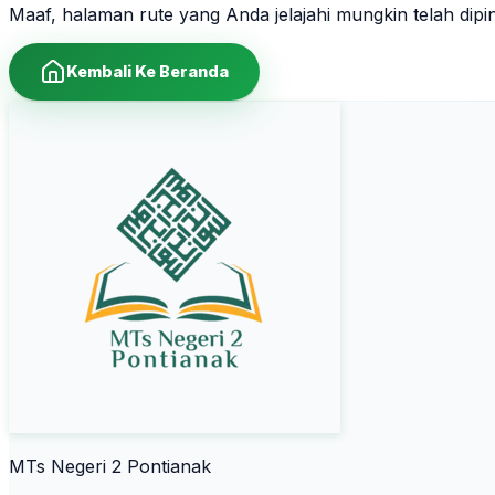
Maaf, halaman rute yang Anda jelajahi mungkin telah dip
Kembali Ke Beranda
MTs Negeri 2 Pontianak