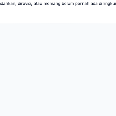
indahkan, direvisi, atau memang belum pernah ada di lingk