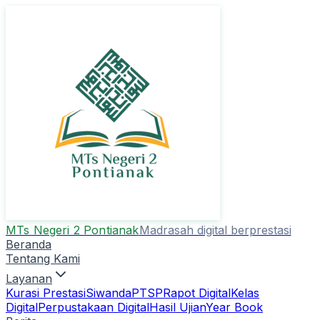
MTs Negeri 2 Pontianak
Madrasah digital berprestasi
Beranda
Tentang Kami
Layanan
Kurasi Prestasi
Siwanda
PTSP
Rapot Digital
Kelas
Digital
Perpustakaan Digital
Hasil Ujian
Year Book