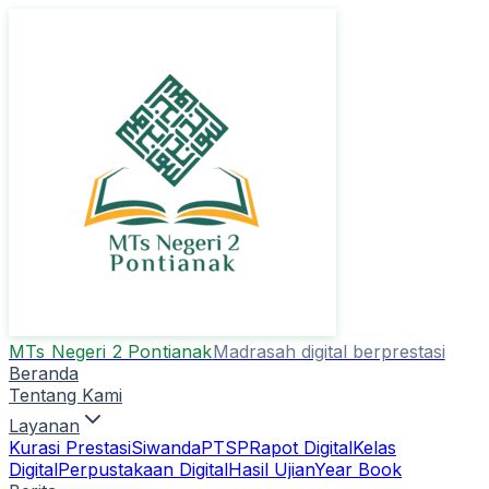
MTs Negeri 2 Pontianak
Madrasah digital berprestasi
Beranda
Tentang Kami
Layanan
Kurasi Prestasi
Siwanda
PTSP
Rapot Digital
Kelas
Digital
Perpustakaan Digital
Hasil Ujian
Year Book