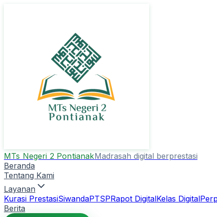
MTs Negeri 2 Pontianak
Madrasah digital berprestasi
Beranda
Tentang Kami
Layanan
Kurasi Prestasi
Siwanda
PTSP
Rapot Digital
Kelas Digital
Perp
Berita