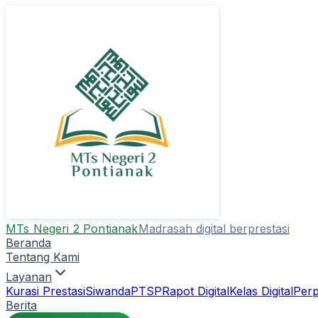
MTs Negeri 2 Pontianak
Madrasah digital berprestasi
Beranda
Tentang Kami
Layanan
Kurasi Prestasi
Siwanda
PTSP
Rapot Digital
Kelas Digital
Perp
Berita