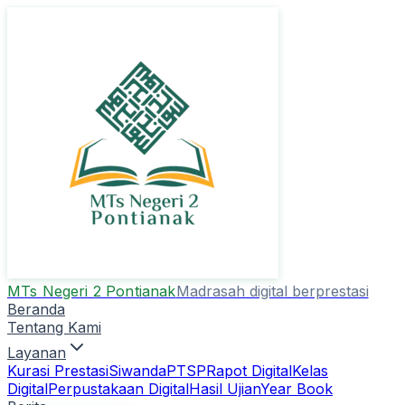
MTs Negeri 2 Pontianak
Madrasah digital berprestasi
Beranda
Tentang Kami
Layanan
Kurasi Prestasi
Siwanda
PTSP
Rapot Digital
Kelas
Digital
Perpustakaan Digital
Hasil Ujian
Year Book