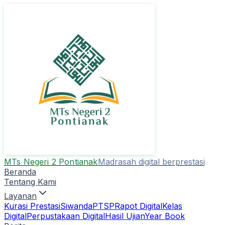
MTs Negeri 2 Pontianak
Madrasah digital berprestasi
Beranda
Tentang Kami
Layanan
Kurasi Prestasi
Siwanda
PTSP
Rapot Digital
Kelas
Digital
Perpustakaan Digital
Hasil Ujian
Year Book