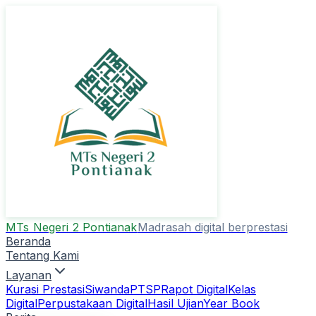
MTs Negeri 2 Pontianak
Madrasah digital berprestasi
Beranda
Tentang Kami
Layanan
Kurasi Prestasi
Siwanda
PTSP
Rapot Digital
Kelas
Digital
Perpustakaan Digital
Hasil Ujian
Year Book