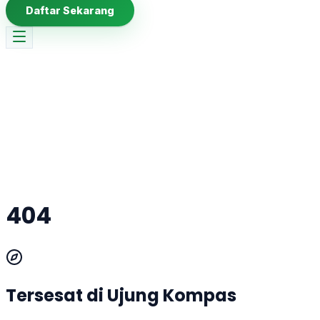
Daftar Sekarang
404
Tersesat di Ujung Kompas