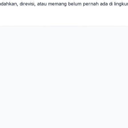
indahkan, direvisi, atau memang belum pernah ada di lingk