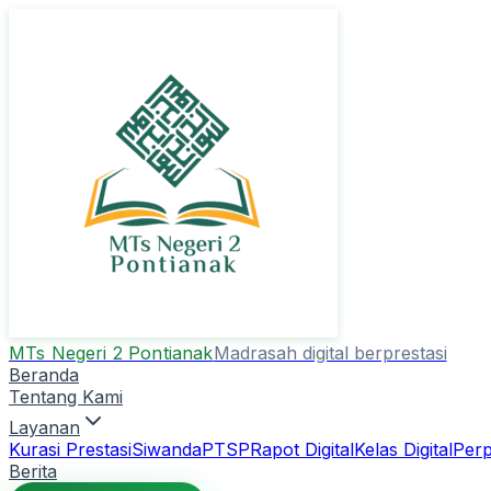
MTs Negeri 2 Pontianak
Madrasah digital berprestasi
Beranda
Tentang Kami
Layanan
Kurasi Prestasi
Siwanda
PTSP
Rapot Digital
Kelas Digital
Perp
Berita