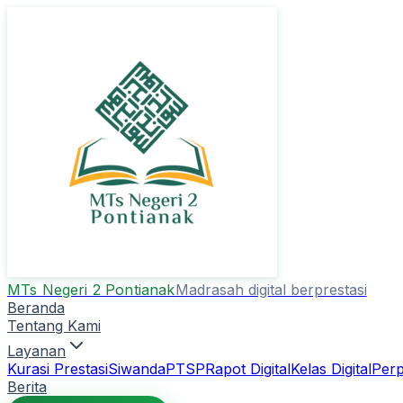
MTs Negeri 2 Pontianak
Madrasah digital berprestasi
Beranda
Tentang Kami
Layanan
Kurasi Prestasi
Siwanda
PTSP
Rapot Digital
Kelas Digital
Perp
Berita