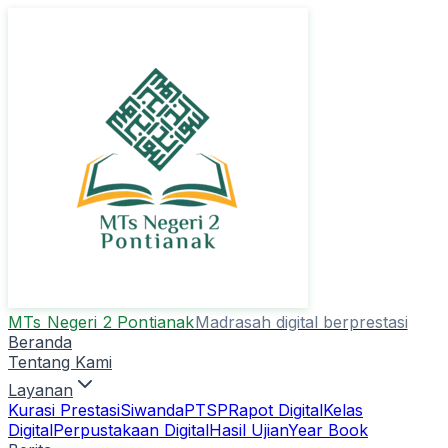
MTs Negeri 2 Pontianak
Madrasah digital berprestasi
Beranda
Tentang Kami
Layanan
Kurasi Prestasi
Siwanda
PTSP
Rapot Digital
Kelas
Digital
Perpustakaan Digital
Hasil Ujian
Year Book