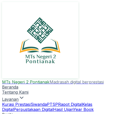
MTs Negeri 2 Pontianak
Madrasah digital berprestasi
Beranda
Tentang Kami
Layanan
Kurasi Prestasi
Siwanda
PTSP
Rapot Digital
Kelas
Digital
Perpustakaan Digital
Hasil Ujian
Year Book