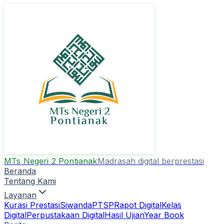
MTs Negeri 2 Pontianak
Madrasah digital berprestasi
Beranda
Tentang Kami
Layanan
Kurasi Prestasi
Siwanda
PTSP
Rapot Digital
Kelas
Digital
Perpustakaan Digital
Hasil Ujian
Year Book