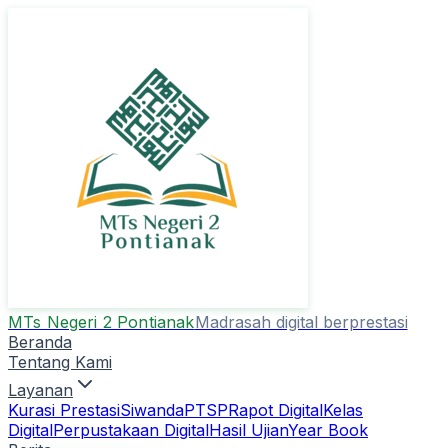
MTs Negeri 2 Pontianak
Madrasah digital berprestasi
Beranda
Tentang Kami
Layanan
Kurasi Prestasi
Siwanda
PTSP
Rapot Digital
Kelas
Digital
Perpustakaan Digital
Hasil Ujian
Year Book