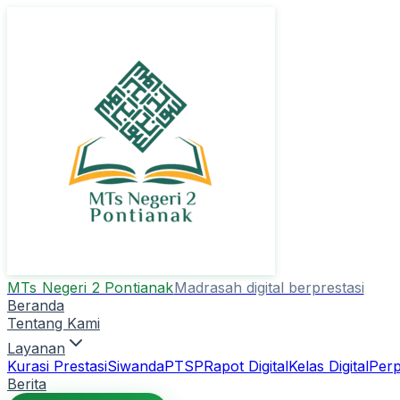
MTs Negeri 2 Pontianak
Madrasah digital berprestasi
Beranda
Tentang Kami
Layanan
Kurasi Prestasi
Siwanda
PTSP
Rapot Digital
Kelas Digital
Perp
Berita