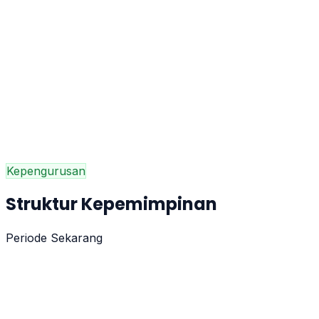
1
Menumbuhkembangkan sikap dan amaliah keag
2
Melaksanakan pembelajaran dan bimbingan seca
3
Menumbuhkan semangat keunggulan akademik
4
Membantu siswa mengenali potensi diri untuk d
5
Menerapkan manajemen partisipatif melibatkan
6
Mewujudkan lulusan yang menguasai iptek dan
7
Menciptakan lingkungan madrasah yang sehat, 
Kepengurusan
Struktur Kepemimpinan
Periode Sekarang