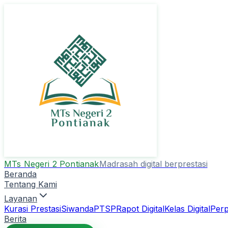
MTs Negeri 2 Pontianak
Madrasah digital berprestasi
Beranda
Tentang Kami
Layanan
Kurasi Prestasi
Siwanda
PTSP
Rapot Digital
Kelas Digital
Perp
Berita