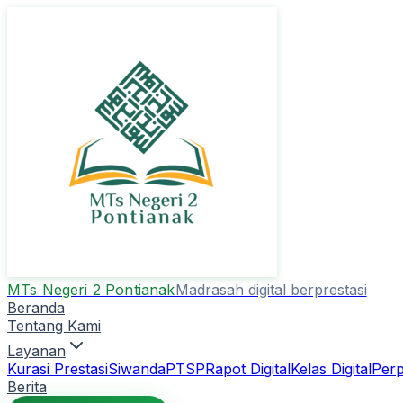
MTs Negeri 2 Pontianak
Madrasah digital berprestasi
Beranda
Tentang Kami
Layanan
Kurasi Prestasi
Siwanda
PTSP
Rapot Digital
Kelas Digital
Perp
Berita