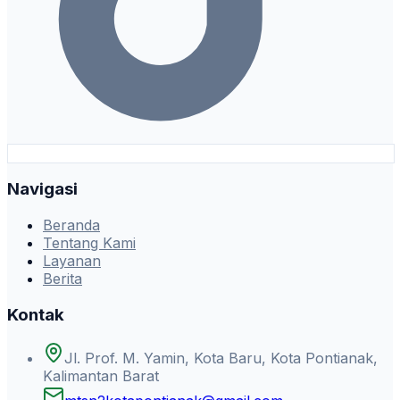
Navigasi
Beranda
Tentang Kami
Layanan
Berita
Kontak
Jl. Prof. M. Yamin, Kota Baru, Kota Pontianak,
Kalimantan Barat