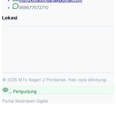
mtsn2kotapontianak@gmail.com
089677572710
Lokasi
©
2026
MTs Negeri 2 Pontianak. Hak cipta dilindungi.
...
Pengunjung
Portal Madrasah Digital