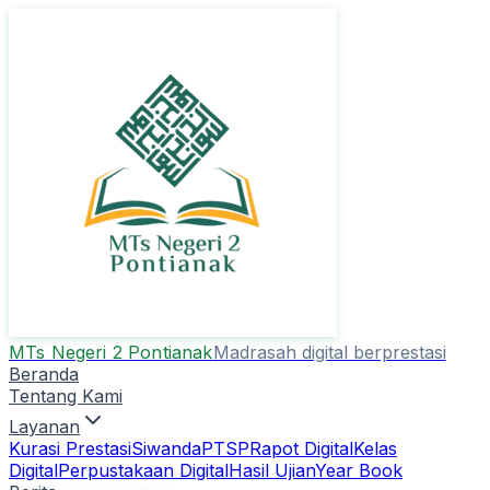
MTs Negeri 2 Pontianak
Madrasah digital berprestasi
Beranda
Tentang Kami
Layanan
Kurasi Prestasi
Siwanda
PTSP
Rapot Digital
Kelas
Digital
Perpustakaan Digital
Hasil Ujian
Year Book