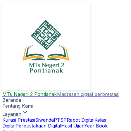
MTs Negeri 2 Pontianak
Madrasah digital berprestasi
Beranda
Tentang Kami
Layanan
Kurasi Prestasi
Siwanda
PTSP
Rapot Digital
Kelas
Digital
Perpustakaan Digital
Hasil Ujian
Year Book