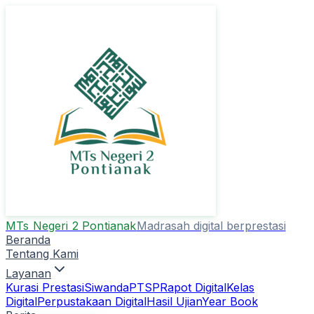
MTs Negeri 2 Pontianak
Madrasah digital berprestasi
Beranda
Tentang Kami
Layanan
Kurasi Prestasi
Siwanda
PTSP
Rapot Digital
Kelas
Digital
Perpustakaan Digital
Hasil Ujian
Year Book