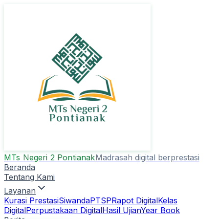
MTs Negeri 2 Pontianak
Madrasah digital berprestasi
Beranda
Tentang Kami
Layanan
Kurasi Prestasi
Siwanda
PTSP
Rapot Digital
Kelas
Digital
Perpustakaan Digital
Hasil Ujian
Year Book