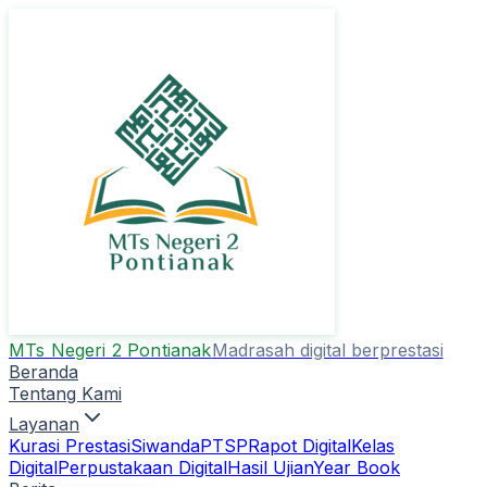
MTs Negeri 2 Pontianak
Madrasah digital berprestasi
Beranda
Tentang Kami
Layanan
Kurasi Prestasi
Siwanda
PTSP
Rapot Digital
Kelas
Digital
Perpustakaan Digital
Hasil Ujian
Year Book