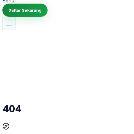
Berita
Daftar Sekarang
D
404