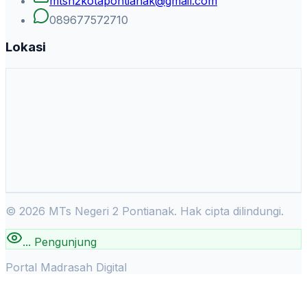
mtsn2kotapontianak@gmail.com
089677572710
Lokasi
©
2026
MTs Negeri 2 Pontianak. Hak cipta dilindungi.
...
Pengunjung
Portal Madrasah Digital