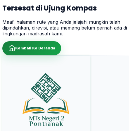
Tersesat di Ujung Kompas
Maaf, halaman rute yang Anda jelajahi mungkin telah
dipindahkan, direvisi, atau memang belum pernah ada di
lingkungan madrasah kami.
Kembali Ke Beranda