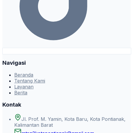
Navigasi
Beranda
Tentang Kami
Layanan
Berita
Kontak
Jl. Prof. M. Yamin, Kota Baru, Kota Pontianak,
Kalimantan Barat