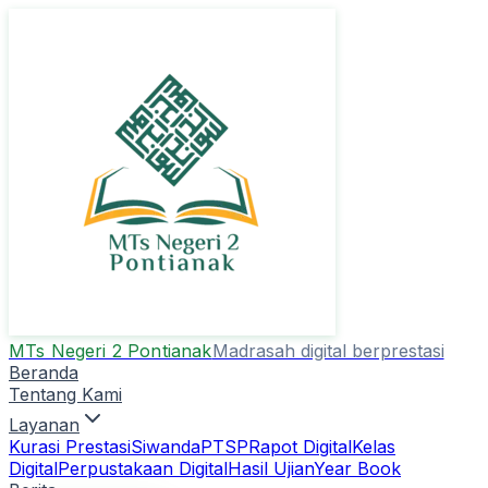
MTs Negeri 2 Pontianak
Madrasah digital berprestasi
Beranda
Tentang Kami
Layanan
Kurasi Prestasi
Siwanda
PTSP
Rapot Digital
Kelas
Digital
Perpustakaan Digital
Hasil Ujian
Year Book